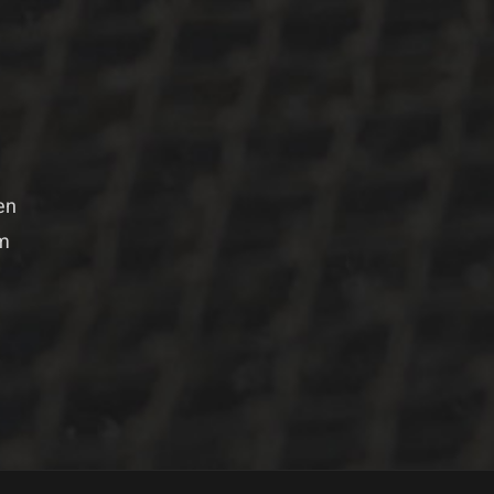
en
um