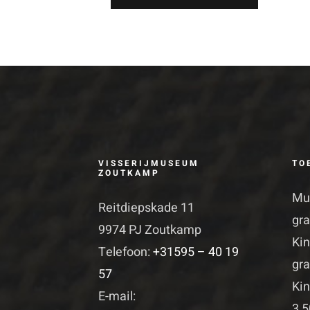
VISSERIJMUSEUM
TO
ZOUTKAMP
Mu
Reitdiepskade 11
gra
9974 PJ Zoutkamp
Kin
Telefoon:
+31595 – 40 19
gra
57
Kin
E-mail:
3,5