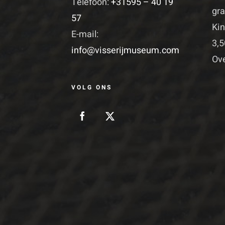
Telefoon:
+31595 – 40 19
gra
57
Kin
E-mail:
3,5
info@visserijmuseum.com
Ove
VOLG ONS