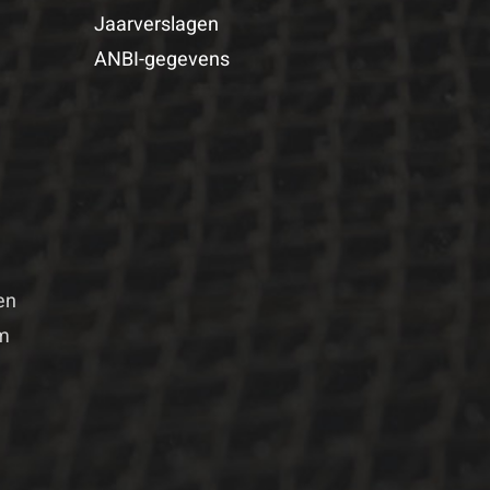
Jaarverslagen
ANBI-gegevens
en
um